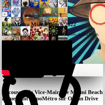
scroll
left - right
>
ExpoMetro Miami Beach 2022
Découvrez la vidéo de la 1ère édition d'ExpoMétro Miami Beach.
Découvrez le Vice-Maire de Miami Beach
accueillant ExpoMétro sur Ocean Drive