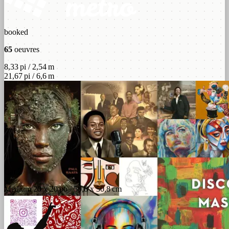
booked
65
oeuvres
8,33 pi / 2,54 m
21,67 pi / 6,6 m
Car 2
Medium 20 x 20 po / 50,8 x 50,8 cm