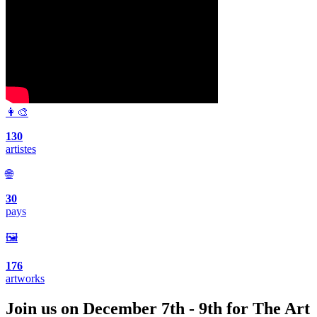
👩‍🎨
130
artistes
🌐
30
pays
🖼️
176
artworks
Join us on December 7th - 9th for The Art