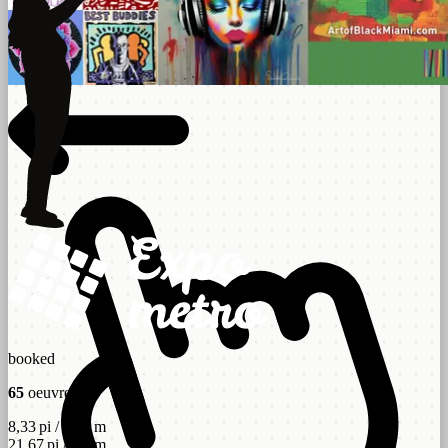
booked
65
oeuvres
8,33 pi / 2,54 m
21,67 pi / 6,6 m