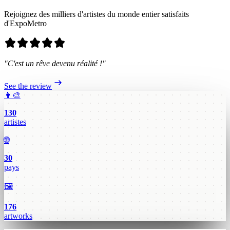
Rejoignez des milliers d'artistes du monde entier satisfaits
d'ExpoMetro
"C'est un rêve devenu réalité !"
See the review
👩‍🎨
130
artistes
🌐
30
pays
🖼️
176
artworks