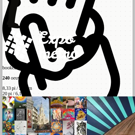
booked
240
oeuvres
8,33 pi / 2,54 m
20 pi / 6,1 m