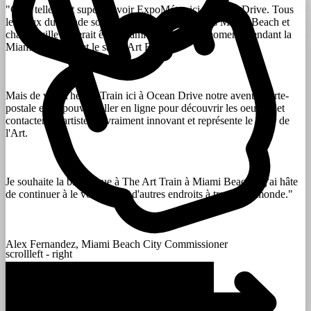
"C'est tellement super de voir ExpoMétro ici à Ocean Drive. Tous
les yeux du monde sont en ce moment rivés vers Miami Beach et
chaque ville aimerait être Miami Beach en ce moment (pendant la
Miami Art Week et le salon Art Basel).
Mais de voir The Art Train ici à Ocean Drive notre avenue carte-
postale et de pouvoir aller en ligne pour découvrir les oeuvres et
contacter les artistes et vraiment innovant et représente le futur de
l'Art.
Je souhaite la bienvenue à The Art Train à Miami Beach et j'ai hâte
de continuer à le voir ici et à d'autres endroits à travers le monde."
Alex Fernandez, Miami Beach City Commissioner
scroll
left - right