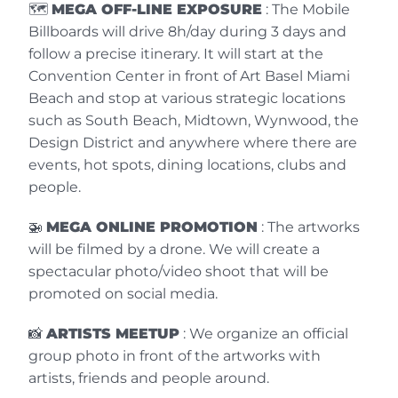
🗺️
MEGA OFF-LINE EXPOSURE
: The Mobile
Billboards will drive 8h/day during 3 days and
follow a precise itinerary. It will start at the
Pich
Convention Center in front of Art Basel Miami
Beach and stop at various strategic locations
Kunstmaler
such as South Beach, Midtown, Wynwood, the
Ich möchte betonen, dass es eine
Design District and anywhere where there are
Herausforderung ist, diese riesige
events, hot spots, dining locations, clubs and
Expometro in Paris an der Station
people.
Châtelet der Welt zu präsentieren. Diese
Ausstellung, die eine Plakatfläche von 96
🚁
MEGA ONLINE PROMOTION
: The artworks
m² einnimmt, bietet dem Publikum 380
will be filmed by a drone. We will create a
Fotos von Werken von mehr als 300
spectacular photo/video shoot that will be
Künstlern. Wenn es sich nicht um eine
promoted on social media.
außergewöhnliche Ausstellung handelt,
sagen Sie mir, wie man sie beschreiben
📸
ARTISTS MEETUP
: We organize an official
könnte? Mehr noch, all diese Plakate
group photo in front of the artworks with
"sehen stark aus!”
artists, friends and people around.