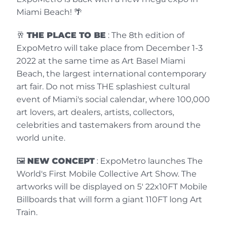
stattfand. Die Parade des "Art Train"
Miami Beach! 🌴
(bestehend aus 5 Waggons), der 678
Werke von 336 Künstlern aus 22 Ländern
🥂
THE PLACE TO BE
: The 8th edition of
auf 5 mobilen Plakaten vereinte, reiste
ExpoMetro will take place from December 1-3
drei Tage lang durch alle Viertel von
2022 at the same time as Art Basel Miami
Miami Beach. Der Cercle des Artistes
Beach, the largest international contemporary
Européens präsentierte rund 20 Künstler,
art fair. Do not miss THE splashiest cultural
die sich auf der linken Seite des Plakats
event of Miami's social calendar, where 100,000
Nr. 5 versammelt hatten. Nochmals
art lovers, art dealers, artists, collectors,
herzlichen Glückwunsch zu diesem
celebrities and tastemakers from around the
innovativen Konzept, das nur darauf
world unite.
wartet, zu wachsen!
🖼️
NEW CONCEPT
: ExpoMetro launches The
World's First Mobile Collective Art Show. The
artworks will be displayed on 5' 22x10FT Mobile
Billboards that will form a giant 110FT long Art
Train.