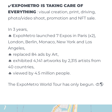
✔️
EXPOMETRO IS TAKING CARE OF
EVERYTHING
: visual creation, print, driving,
photo/video shoot, promotion and NFT sale.
In 3 years,
🔥 ExpoMetro launched 7 Expos in Paris (x2),
London, Berlin, Monaco, New York and Los
Angeles,
Vanluc Nghiemphu
🔥 replaced 84 ads by Art,
🔥 exhibited 4,141 artworks by 2,315 artists from
Phygital Artist
40 countries,
Der Zufall der Netzwerke und die
🔥 viewed by 4.5 million people.
Kühnheit dieser Initiative führten mich
dazu, mit dem Schöpfer dieses
The ExpoMetro World Tour has only begun. 🎨🌎
innovativen künstlerischen Konzepts
Kontakt aufzunehmen. Ich war sofort von
diesem Vorhaben in Miami begeistert
und angesichts der Ambitionen des
Projekts konnte ich nicht anders, als es zu