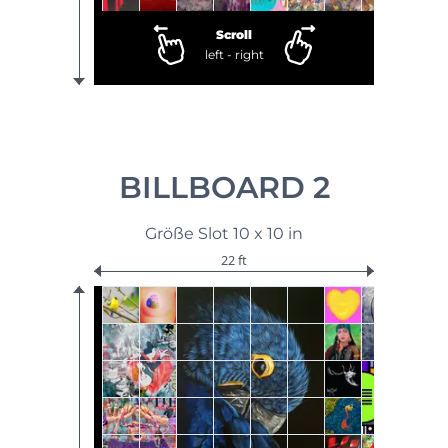
Scroll
left - right
BILLBOARD 2
Größe Slot 10 x 10 in
22 ft