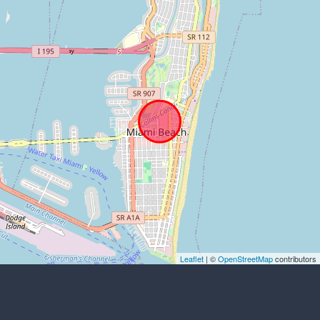
unterstützen, zusammen mit einigen
Verwandten und Freunden, die ebenfalls
Künstler sind. Rudolph gefiel meine
Arbeit und mein "Cow French Touch"
wurde in ganz Miami wie Hunderte
anderer künstlerischer Kreationen
gesehen. Ich danke den Veranstaltern,
den Videografen, den Fahrern, der Stadt
Miami und dem gesamten Team, das die
Kunst in der Stadt auf überraschende
Weise großzügig geprägt hat, ganz
herzlich! Nochmals vielen Dank, ich
wünsche EXPO METRO noch viele Jahre,
aber es wird sich zeigen, dass diese Idee
Leaflet
| ©
OpenStreetMap
contributors
noch sehr weit gehen wird. Was, wenn
Kunst nur eine Idee wäre? VanLuc
Phygital Artist