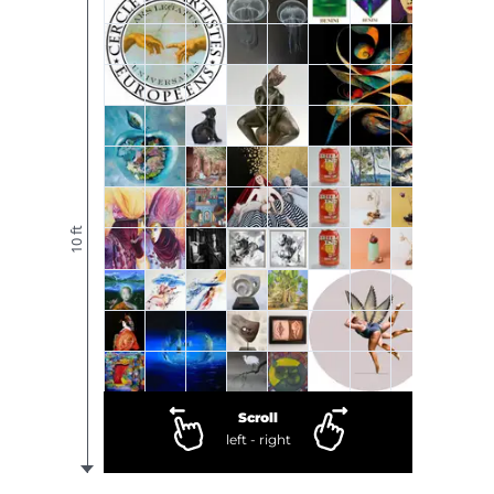
10 ft
Scroll
left - right