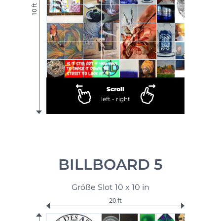
10 ft
Scroll
left - right
BILLBOARD 5
Größe Slot 10 x 10 in
20 ft