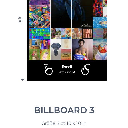
10 ft
Scroll
left - right
BILLBOARD 3
Größe Slot 10 x 10 in