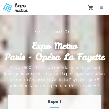
Septembre 2020
Expo Metro
Paris - Opéra La Fayette
Plus de 500 artistes du monde entier exposent
leurs oeuvres sur les murs de la prestigieuse station
de métro Chaussée d'Antin La Fayette Ligne 9
(direction Montreuil) pendant trois semaines !
Expo 1