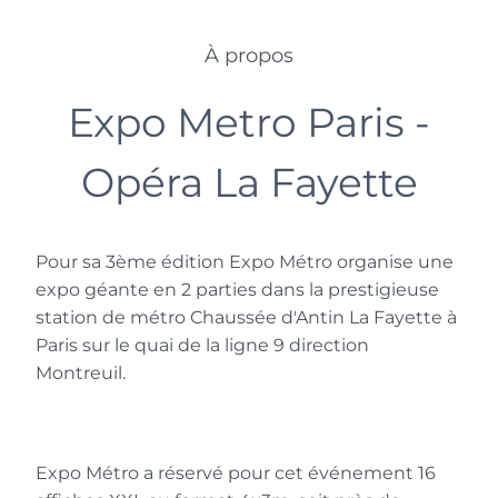
À propos
Expo Metro Paris -
Opéra La Fayette
Vanluc Nghiemphu
Phygital Artist
Le hasard des réseaux et l’audace de
Pour sa 3ème édition Expo Métro organise une
cette initiative m’ont conduit à prendre
expo géante en 2 parties dans la prestigieuse
contact avec le créateur de ce concept
station de métro Chaussée d'Antin La Fayette à
artistique innovant.
Paris sur le quai de la ligne 9 direction
J’ai immédiatement été séduit par cette
Montreuil.
opération sur Miami et devant l’ambition
du projet, je ne pouvais qu’ y adhérer,
accompagné de quelques proches et
Expo Métro a réservé pour cet événement 16
amis artistes aussi.