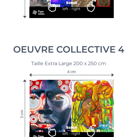
Scroll
left - right
OEUVRE COLLECTIVE 4
Taille Extra Large 200 x 250 cm
4 cm
3 cm
Scroll
left - right