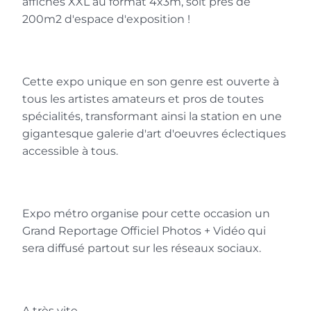
affiches XXL au format 4x3m, soit près de
Rudolph a apprécié mon travail et ma «
200m2 d'espace d'exposition !
Cow French Touch » a été vu dans tout
Miami comme des centaines d’autres
créations artistiques.
Je remercie chaleureusement les
Cette expo unique en son genre est ouverte à
organisateurs, les vidéastes, les
tous les artistes amateurs et pros de toutes
chauffeurs, la ville de Miami et toute
spécialités, transformant ainsi la station en une
l’équipe qui a su généreusement
gigantesque galerie d'art d'oeuvres éclectiques
imprégner l’art dans la ville de façon
accessible à tous.
surprenante !
Encore un grand Merci, je souhaite de
longues années à EXPO METRO,
mais il va s’en dire que cette idée ira
Expo métro organise pour cette occasion un
encore très loin.
Grand Reportage Officiel Photos + Vidéo qui
Et si l’art n’était qu’une idée ?
sera diffusé partout sur les réseaux sociaux.
VanLuc
Phygital Artist
A très vite,