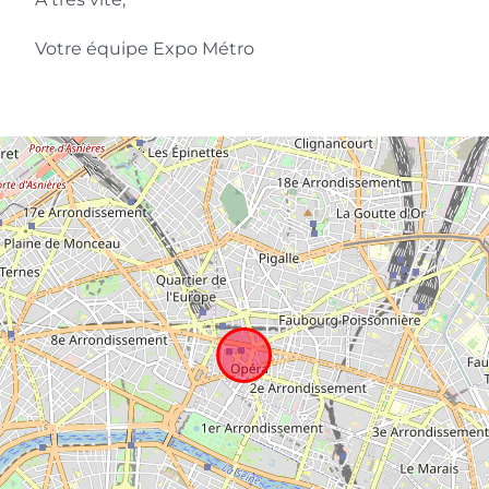
Votre équipe Expo Métro
Laurie Cartoon
Artiste Peintre
Avec mes « Wagonnettes » à Miami, j’ai
encore eu la chance de participer une
nouvelle fois à la grande aventure
d’Expometro. Comme toujours ces
expositions collaboratives dans des lieux
prestigieux sont une opportunité pour
chaque artiste de faire voyager ses
œuvres. J’❤️Expometro.